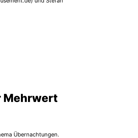
usement.de
) und Stefan
r Mehrwert
Thema Übernachtungen.