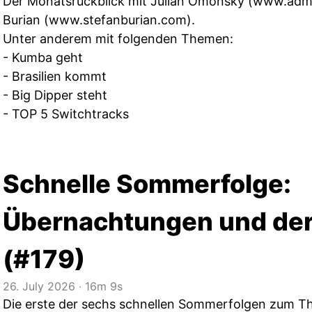
Der Monatsrückblick mit Julian Omonsky (
www.adm
Burian (
www.stefanburian.com
).
Unter anderem mit folgenden Themen:
- Kumba geht
- Brasilien kommt
- Big Dipper steht
- TOP 5 Switchtracks
Schnelle Sommerfolge:
Übernachtungen und de
(#179)
26. July 2026
‧
16m 9s
Die erste der sechs schnellen Sommerfolgen zum 