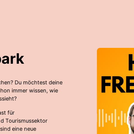
park
chen? Du möchtest deine
chon immer wissen, wie
ssieht?
st für
und Tourismussektor
sind eine neue